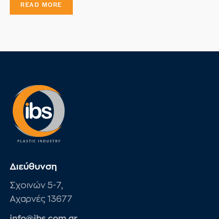
READ MORE
S
k
i
p
Διεύθυνση
Σχοινών 5-7,
Αχαρνές 13677
info@ibs.com.gr