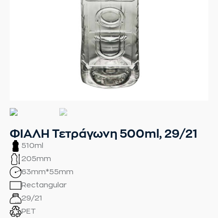
ΦΙΑΛΗ Τετράγωνη 500ml, 29/21
510ml
205mm
63mm*55mm
Rectangular
29/21
PET