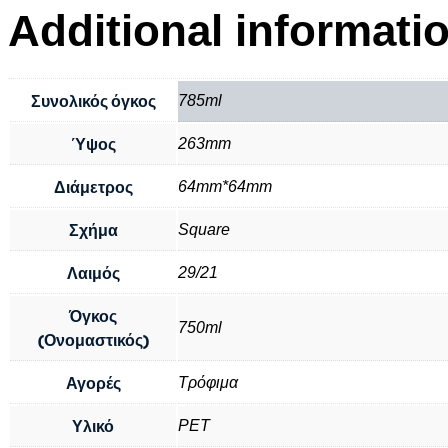
Additional informati
Συνολικός όγκος
785ml
Ύψος
263mm
Διάμετρος
64mm*64mm
Σχήμα
Square
Λαιμός
29/21
Όγκος
750ml
(Ονομαστικός)
Αγορές
Τρόφιμα
Υλικό
PET