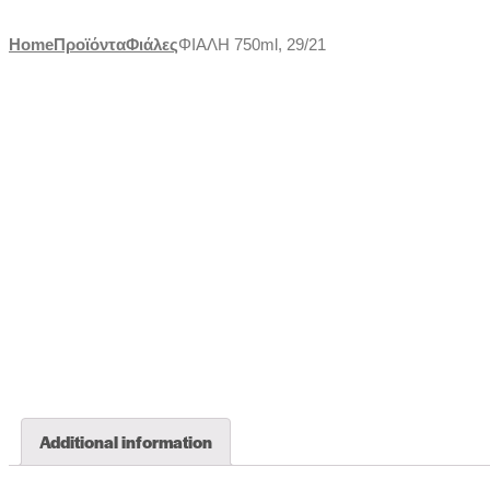
Skip
Home
Προϊόντα
Φιάλες
ΦΙΑΛΗ 750ml, 29/21
to
content
Additional information