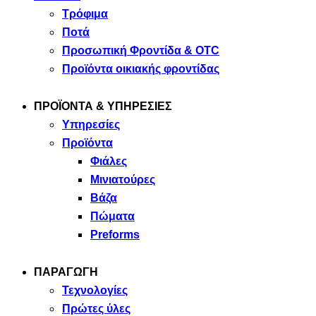
Τρόφιμα
Ποτά
Προσωπική Φροντίδα & OTC
Προϊόντα οικιακής φροντίδας
ΠΡΟΪΟΝΤΑ & ΥΠΗΡΕΣΙΕΣ
Υπηρεσίες
Προϊόντα
Φιάλες
Μινιατούρες
Βάζα
Πώματα
Preforms
ΠΑΡΑΓΩΓΗ
Τεχνολογίες
Πρώτες ύλες