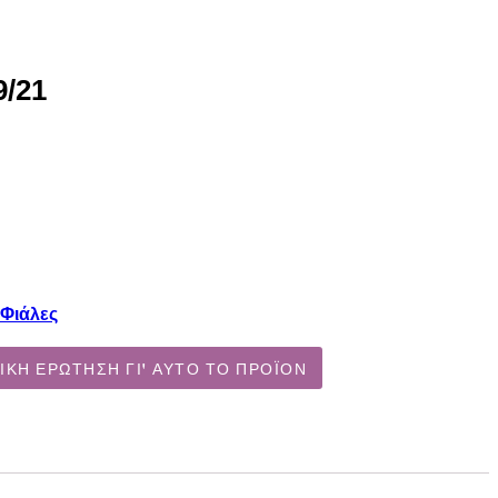
9/21
Φιάλες