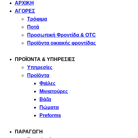
ΑΡΧΙΚΗ
ΑΓΟΡΕΣ
Τρόφιμα
Ποτά
Προσωπική Φροντίδα & OTC
Προϊόντα οικιακής φροντίδας
ΠΡΟΪΟΝΤΑ & ΥΠΗΡΕΣΙΕΣ
Υπηρεσίες
Προϊόντα
Φιάλες
Μινιατούρες
Βάζα
Πώματα
Preforms
ΠΑΡΑΓΩΓΗ