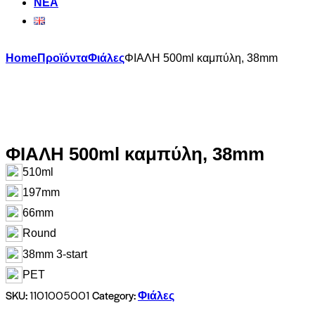
ΝΕΑ
Skip
Home
Προϊόντα
Φιάλες
ΦΙΑΛΗ 500ml καμπύλη, 38mm
to
content
ΦΙΑΛΗ 500ml καμπύλη, 38mm
510ml
197mm
66mm
Round
38mm 3-start
PET
SKU:
Category:
1101005001
Φιάλες