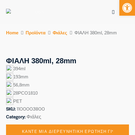
Ανοίξτε τη γραμμή εργαλείων
Mobile bu
S
Home
Προϊόντα
Φιάλες
ΦΙΑΛΗ 380ml, 28mm
k
i
p
t
ΦΙΑΛΗ 380ml, 28mm
o
394ml
c
193mm
o
56,8mm
n
t
28PCO1810
e
PET
n
SKU:
1100003800
t
Category:
Φιάλες