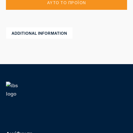
ADDITIONAL INFORMATION
S
k
i
p