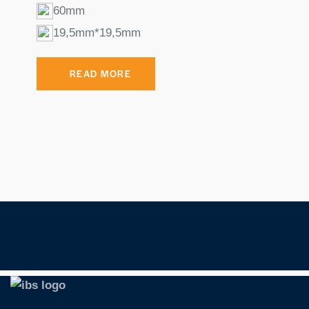
60mm
19,5mm*19,5mm
READ MORE
S
k
i
p