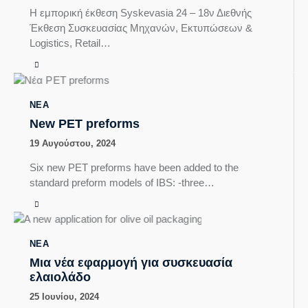
:
%83%ce%b
Η εμπορική έκθεση Syskevasia 24 – 18ν Διεθνής
/
7/
Έκθεση Συσκευασίας Μηχανών, Εκτυπώσεων &
/
Logistics, Retail…
i
b
s
h
.
t
ΝΈΑ
c
t
o
New PET preforms
p
m
s
19 Αυγούστου, 2024
.
:
g
Six new PET preforms have been added to the
/
r
standard preform models of IBS: -three…
/
/
i
e
b
h
l
s
t
/
ΝΈΑ
.
t
%
c
Μια νέα εφαρμογή για συσκευασία
p
c
o
ελαιολάδο
s
e
m
:
25 Ιουνίου, 2024
%
.