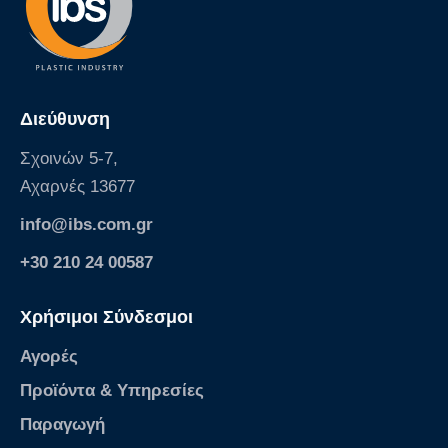
2
b
e
4
c
/
%
c
e
Διεύθυνση
%
b
Σχοινών 5-7,
f
Αχαρνές 13677
%
c
info@ibs.com.gr
e
%
+30 210 24 00587
b
3
Χρήσιμοι Σύνδεσμοι
%
c
Αγορές
e
%
Προϊόντα & Υπηρεσίες
a
Παραγωγή
e